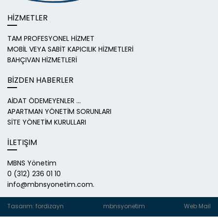
HİZMETLER
TAM PROFESYONEL HİZMET
MOBİL VEYA SABİT KAPICILIK HİZMETLERİ
BAHÇIVAN HİZMETLERİ
BİZDEN HABERLER
AİDAT ÖDEMEYENLER ...
APARTMAN YÖNETİM SORUNLARI
SİTE YÖNETİM KURULLARI
İLETIŞIM
MBNS Yönetim
0 (312) 236 01 10
info@mbnsyonetim.com.
Tasarım: fordizayn
mbnsyonetim
Web Mail