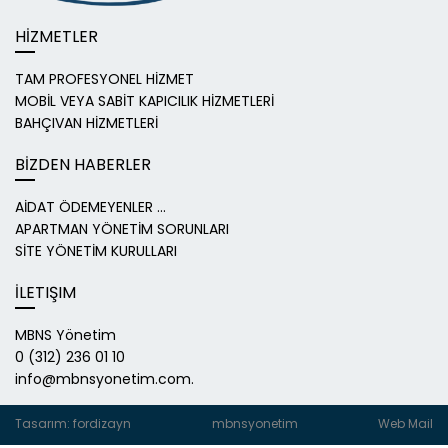
HİZMETLER
TAM PROFESYONEL HİZMET
MOBİL VEYA SABİT KAPICILIK HİZMETLERİ
BAHÇIVAN HİZMETLERİ
BİZDEN HABERLER
AİDAT ÖDEMEYENLER ...
APARTMAN YÖNETİM SORUNLARI
SİTE YÖNETİM KURULLARI
İLETIŞIM
MBNS Yönetim
0 (312) 236 01 10
info@mbnsyonetim.com.
Tasarım: fordizayn
mbnsyonetim
Web Mail