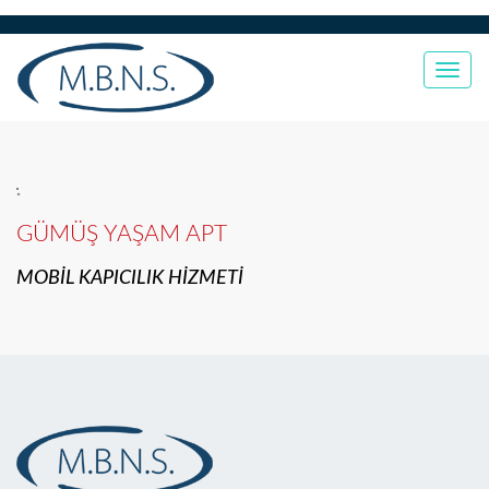
Togg
navi
GÜMÜŞ YAŞAM APT
MOBİL KAPICILIK HİZMETİ