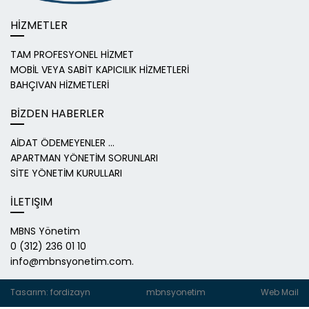
HİZMETLER
TAM PROFESYONEL HİZMET
MOBİL VEYA SABİT KAPICILIK HİZMETLERİ
BAHÇIVAN HİZMETLERİ
BİZDEN HABERLER
AİDAT ÖDEMEYENLER ...
APARTMAN YÖNETİM SORUNLARI
SİTE YÖNETİM KURULLARI
İLETIŞIM
MBNS Yönetim
0 (312) 236 01 10
info@mbnsyonetim.com.
Tasarım: fordizayn
mbnsyonetim
Web Mail