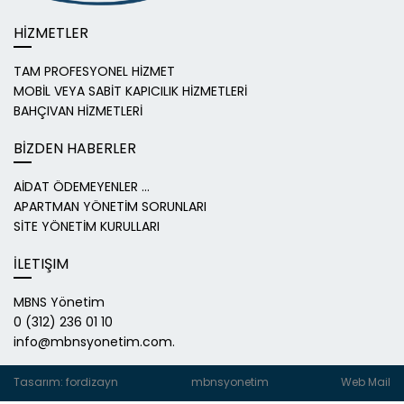
HİZMETLER
TAM PROFESYONEL HİZMET
MOBİL VEYA SABİT KAPICILIK HİZMETLERİ
BAHÇIVAN HİZMETLERİ
BİZDEN HABERLER
AİDAT ÖDEMEYENLER ...
APARTMAN YÖNETİM SORUNLARI
SİTE YÖNETİM KURULLARI
İLETIŞIM
MBNS Yönetim
0 (312) 236 01 10
info@mbnsyonetim.com.
Tasarım: fordizayn
mbnsyonetim
Web Mail