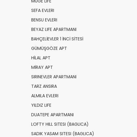
MUGE LIFE
SEFA EVLERI
BENSU EVLERI
BEYAZ LIFE APARTMANI
BAHÇELİEVLER 1 İNCİ SİTESİ
GÜMÜŞGÖZE APT
HİLAL APT
MİRAY APT
SIRINEVLER APARTMANI
TARZ ANSIRA
ALMILA EVLERI
YILDIZ LIFE
DUATEPE APARTMANI
LOFTY HILL SITESI (BAGLICA)
SADIK YASAM SITESI (BAGLICA)