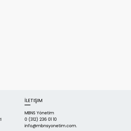
İLETIŞIM
MBNS Yönetim
I
0 (312) 236 01 10
info@mbnsyonetim.com.