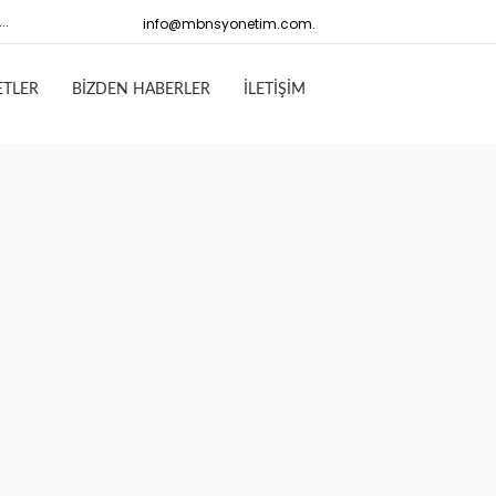
..
info@mbnsyonetim.com.
ETLER
BİZDEN HABERLER
İLETİŞİM