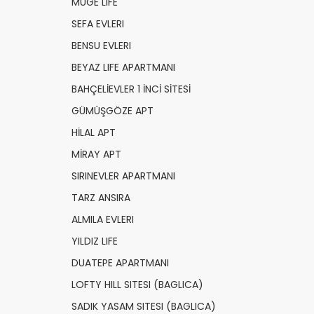
MUGE LIFE
SEFA EVLERI
BENSU EVLERI
BEYAZ LIFE APARTMANI
BAHÇELİEVLER 1 İNCİ SİTESİ
GÜMÜŞGÖZE APT
HİLAL APT
MİRAY APT
SIRINEVLER APARTMANI
TARZ ANSIRA
ALMILA EVLERI
YILDIZ LIFE
DUATEPE APARTMANI
LOFTY HILL SITESI (BAGLICA)
SADIK YASAM SITESI (BAGLICA)