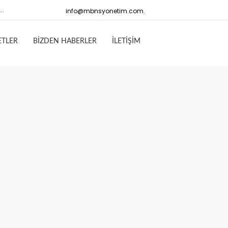
..
info@mbnsyonetim.com.
ETLER
BİZDEN HABERLER
İLETİŞİM