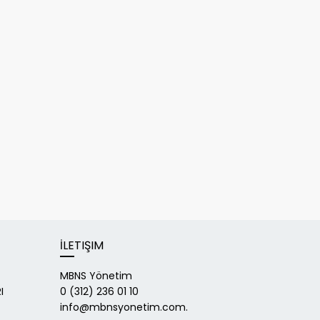
İLETIŞIM
MBNS Yönetim
I
0 (312) 236 01 10
info@mbnsyonetim.com.